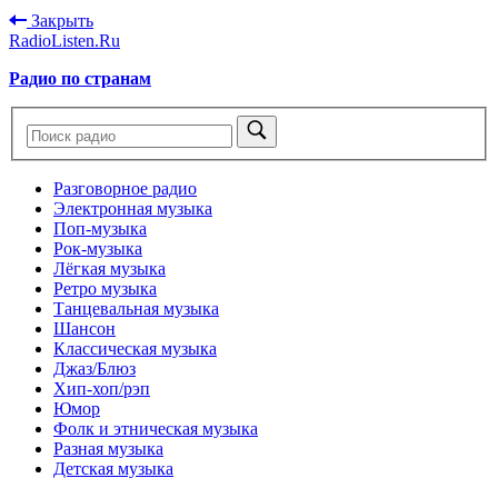
Закрыть
RadioListen.Ru
Радио по странам
Разговорное радио
Электронная музыка
Поп-музыка
Рок-музыка
Лёгкая музыка
Ретро музыка
Танцевальная музыка
Шансон
Классическая музыка
Джаз/Блюз
Хип-хоп/рэп
Юмор
Фолк и этническая музыка
Разная музыка
Детская музыка