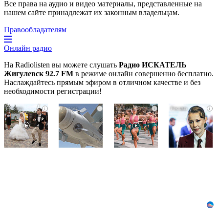
Все права на аудио и видео материалы, представленные на
нашем сайте принадлежат их законным владельцам.
Правообладателям
Онлайн радио
На Radiolisten вы можете слушать
Радио ИСКАТЕЛЬ
Жигулевск 92.7 FM
в режиме онлайн совершенно бесплатно.
Наслаждайтесь прямым эфиром в отличном качестве и без
необходимости регистрации!
Этот
Что
Ржу
i
i
i
i
танец
стало
не
невесты
причиной
переставая,
оставит
громкого
это
-
вас
взрыва
видео
без
в
пересмотришь
слов!
Москве
не
Пересмотрела
7
раз
10
августа
раз