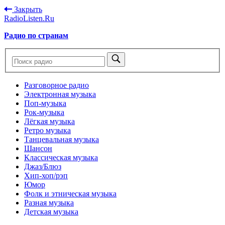
Закрыть
RadioListen.Ru
Радио по странам
Разговорное радио
Электронная музыка
Поп-музыка
Рок-музыка
Лёгкая музыка
Ретро музыка
Танцевальная музыка
Шансон
Классическая музыка
Джаз/Блюз
Хип-хоп/рэп
Юмор
Фолк и этническая музыка
Разная музыка
Детская музыка