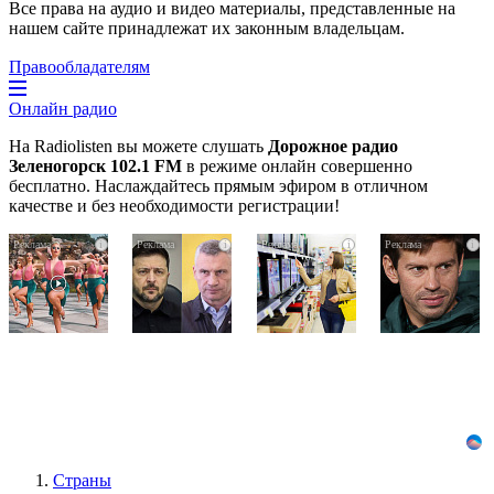
Все права на аудио и видео материалы, представленные на
нашем сайте принадлежат их законным владельцам.
Правообладателям
Онлайн радио
На Radiolisten вы можете слушать
Дорожное радио
Зеленогорск 102.1 FM
в режиме онлайн совершенно
бесплатно. Наслаждайтесь прямым эфиром в отличном
качестве и без необходимости регистрации!
Ржу
Публичный
Почему
i
i
i
i
не
удар
вы
переставая,
Зеленскому
не
это
от
сможете
видео
Кличко:
вернуть
пересмотришь
это
в
не
настоящий
магазин
раз
вызов
купленный
телевизор
Страны