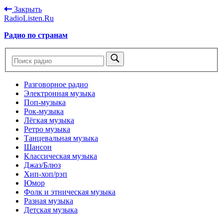
Закрыть
RadioListen.Ru
Радио по странам
Разговорное радио
Электронная музыка
Поп-музыка
Рок-музыка
Лёгкая музыка
Ретро музыка
Танцевальная музыка
Шансон
Классическая музыка
Джаз/Блюз
Хип-хоп/рэп
Юмор
Фолк и этническая музыка
Разная музыка
Детская музыка