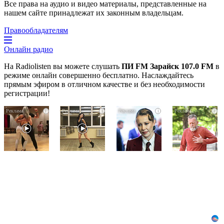
Все права на аудио и видео материалы, представленные на
нашем сайте принадлежат их законным владельцам.
Правообладателям
Онлайн радио
На Radiolisten вы можете слушать
ПИ FM Зарайск 107.0 FM
в
режиме онлайн совершенно бесплатно. Наслаждайтесь
прямым эфиром в отличном качестве и без необходимости
регистрации!
Ролик
Ролик
Взломали
i
i
i
i
длится
из
Telegram
пару
Омска:
Собчак
секунд,
вы
-
но
будете
вот
вы
смеяться
что
будете
долго
нашлось
в
в
шоке
переписках
от
увиденного