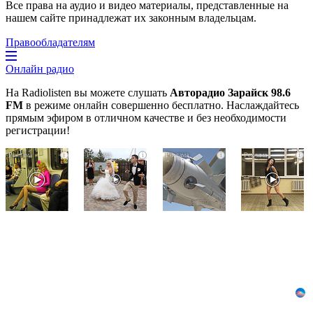
Все права на аудио и видео материалы, представленные на
нашем сайте принадлежат их законным владельцам.
Правообладателям
Онлайн радио
На Radiolisten вы можете слушать
Авторадио Зарайск 98.6
FM
в режиме онлайн совершенно бесплатно. Наслаждайтесь
прямым эфиром в отличном качестве и без необходимости
регистрации!
Королева
Этот
Что
i
i
i
i
вагона
танец
стало
отожгла!
невесты
причиной
Видео
оставит
громкого
не
вас
взрыва
оставит
без
в
равнодушным
слов!
Москве
Пересмотрела
7
10
августа
раз