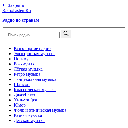
Закрыть
RadioListen.Ru
Радио по странам
Разговорное радио
Электронная музыка
Поп-музыка
Рок-музыка
Лёгкая музыка
Ретро музыка
Танцевальная музыка
Шансон
Классическая музыка
Джаз/Блюз
Хип-хоп/рэп
Юмор
Фолк и этническая музыка
Разная музыка
Детская музыка