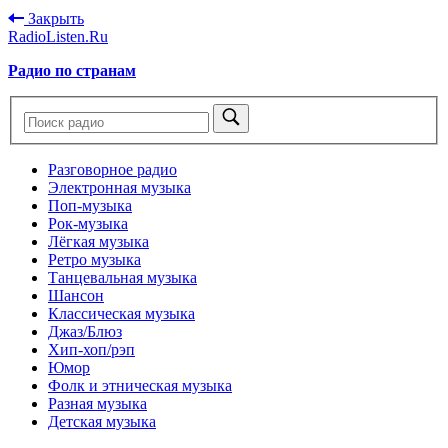
Закрыть
RadioListen.Ru
Радио по странам
Разговорное радио
Электронная музыка
Поп-музыка
Рок-музыка
Лёгкая музыка
Ретро музыка
Танцевальная музыка
Шансон
Классическая музыка
Джаз/Блюз
Хип-хоп/рэп
Юмор
Фолк и этническая музыка
Разная музыка
Детская музыка