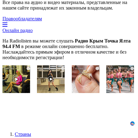
Все права на аудио и видео материалы, представленные на
нашем сайте принадлежат их законным владельцам.
Правообладателям
Онлайн радио
На Radiolisten вы можете слушать
Радио Крым Точка Ялта
94.4 FM
в режиме онлайн совершенно бесплатно.
Наслаждайтесь прямым эфиром в отличном качестве и без
необходимости регистрации!
Королева
Ролик
Грибок
i
i
i
i
вагона
из
на
отожгла!
Омска:
ногтях
Видео
вы
стирается
не
будете
как
оставит
смеяться
ластиком!
равнодушным
долго
Простой
домашний
метод
Страны