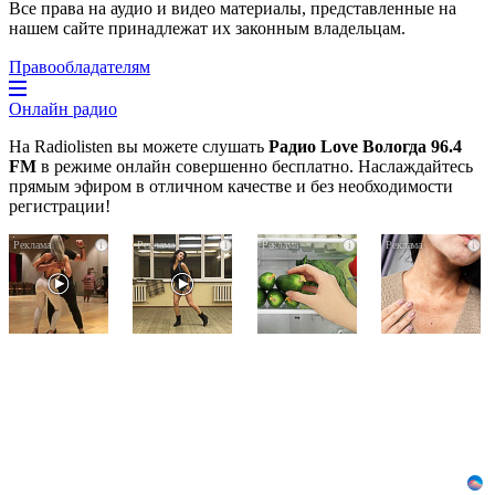
Все права на аудио и видео материалы, представленные на
нашем сайте принадлежат их законным владельцам.
Правообладателям
Онлайн радио
На Radiolisten вы можете слушать
Радио Love Вологда 96.4
FM
в режиме онлайн совершенно бесплатно. Наслаждайтесь
прямым эфиром в отличном качестве и без необходимости
регистрации!
Ролик
Ролик
Никогда
i
i
i
i
длится
из
не
пару
Омска:
храните
секунд,
вы
огурцы
но
будете
в
вы
смеяться
холодильнике:
будете
долго
есть
в
один
шоке
маленький
от
секрет
увиденного