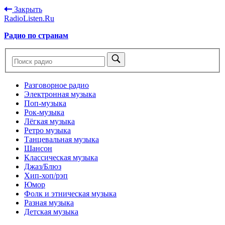
Закрыть
RadioListen.Ru
Радио по странам
Разговорное радио
Электронная музыка
Поп-музыка
Рок-музыка
Лёгкая музыка
Ретро музыка
Танцевальная музыка
Шансон
Классическая музыка
Джаз/Блюз
Хип-хоп/рэп
Юмор
Фолк и этническая музыка
Разная музыка
Детская музыка