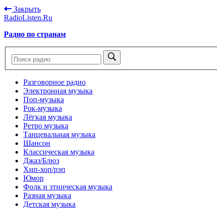
Закрыть
RadioListen.Ru
Радио по странам
Разговорное радио
Электронная музыка
Поп-музыка
Рок-музыка
Лёгкая музыка
Ретро музыка
Танцевальная музыка
Шансон
Классическая музыка
Джаз/Блюз
Хип-хоп/рэп
Юмор
Фолк и этническая музыка
Разная музыка
Детская музыка