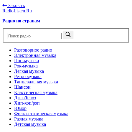
Закрыть
RadioListen.Ru
Радио по странам
Разговорное радио
Электронная музыка
Поп-музыка
Рок-музыка
Лёгкая музыка
Ретро музыка
Танцевальная музыка
Шансон
Классическая музыка
Джаз/Блюз
Хип-хоп/рэп
Юмор
Фолк и этническая музыка
Разная музыка
Детская музыка