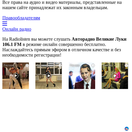
Все права на аудио и видео материалы, представленные на
нашем сайте принадлежат их законным владельцам.
Правообладателям
Онлайн радио
На Radiolisten вы можете слушать
Авторадио Великие Луки
106.1 FM
в режиме онлайн совершенно бесплатно.
Наслаждайтесь прямым эфиром в отличном качестве и без
необходимости регистрации!
Ролик
Ролик
Взломали
i
i
i
i
длится
из
Telegram
пару
Омска:
Собчак
секунд,
вы
-
но
будете
вот
вы
смеяться
что
будете
долго
нашлось
в
в
шоке
переписках
от
увиденного