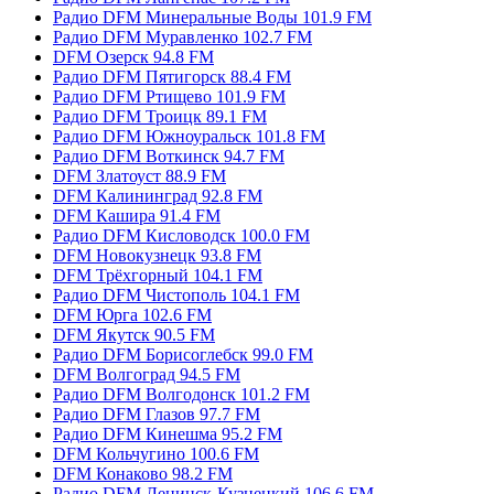
Радио DFM Минеральные Воды 101.9 FM
Радио DFM Муравленко 102.7 FM
DFM Озерск 94.8 FM
Радио DFM Пятигорск 88.4 FM
Радио DFM Ртищево 101.9 FM
Радио DFM Троицк 89.1 FM
Радио DFM Южноуральск 101.8 FM
Радио DFM Воткинск 94.7 FM
DFM Златоуст 88.9 FM
DFM Калининград 92.8 FM
DFM Кашира 91.4 FM
Радио DFM Кисловодск 100.0 FM
DFM Новокузнецк 93.8 FM
DFM Трёхгорный 104.1 FM
Радио DFM Чистополь 104.1 FM
DFM Юрга 102.6 FM
DFM Якутск 90.5 FM
Радио DFM Борисоглебск 99.0 FM
DFM Волгоград 94.5 FM
Радио DFM Волгодонск 101.2 FM
Радио DFM Глазов 97.7 FM
Радио DFM Кинешма 95.2 FM
DFM Кольчугино 100.6 FM
DFM Конаково 98.2 FM
Радио DFM Ленинск-Кузнецкий 106.6 FM