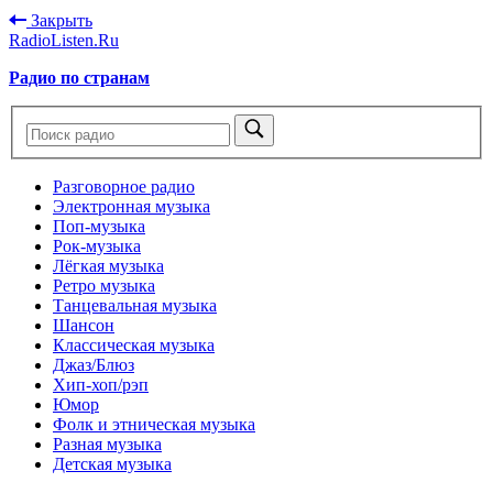
Закрыть
RadioListen.Ru
Радио по странам
Разговорное радио
Электронная музыка
Поп-музыка
Рок-музыка
Лёгкая музыка
Ретро музыка
Танцевальная музыка
Шансон
Классическая музыка
Джаз/Блюз
Хип-хоп/рэп
Юмор
Фолк и этническая музыка
Разная музыка
Детская музыка