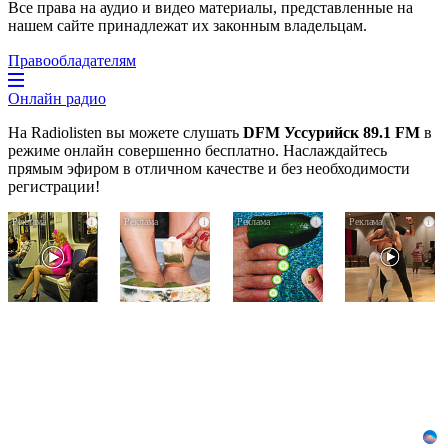
Все права на аудио и видео материалы, представленные на
нашем сайте принадлежат их законным владельцам.
Правообладателям
Онлайн радио
На Radiolisten вы можете слушать
DFM Уссурийск 89.1 FM
в
режиме онлайн совершенно бесплатно. Наслаждайтесь
прямым эфиром в отличном качестве и без необходимости
регистрации!
Королева
Этот
За
i
i
i
i
вагона
трюк
5
отожгла!
уничтожает
дней
Видео
грибок
исчезнет
не
за
даже
оставит
5
самый
равнодушным
дней!
застарелый
грибок:
вот
хитрость