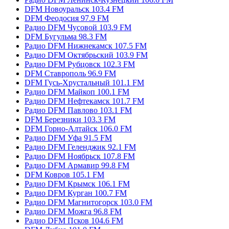
DFM Новоуральск 103.4 FM
DFM Феодосия 97.9 FM
Радио DFM Чусовой 103.9 FM
DFM Бугульма 98.3 FM
Радио DFM Нижнекамск 107.5 FM
Радио DFM Октябрьский 103.9 FM
Радио DFM Рубцовск 102.3 FM
DFM Ставрополь 96.9 FM
DFM Гусь-Хрустальный 101.1 FM
Радио DFM Майкоп 100.1 FM
Радио DFM Нефтекамск 101.7 FM
Радио DFM Павлово 103.1 FM
DFM Березники 103.3 FM
DFM Горно-Алтайск 106.0 FM
Радио DFM Уфа 91.5 FM
Радио DFM Геленджик 92.1 FM
Радио DFM Ноябрьск 107.8 FM
Радио DFM Армавир 99.8 FM
DFM Ковров 105.1 FM
Радио DFM Крымск 106.1 FM
Радио DFM Курган 100.7 FM
Радио DFM Магнитогорск 103.0 FM
Радио DFM Можга 96.8 FM
Радио DFM Псков 104.6 FM