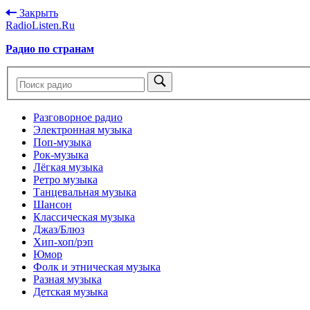
Закрыть
RadioListen.Ru
Радио по странам
Разговорное радио
Электронная музыка
Поп-музыка
Рок-музыка
Лёгкая музыка
Ретро музыка
Танцевальная музыка
Шансон
Классическая музыка
Джаз/Блюз
Хип-хоп/рэп
Юмор
Фолк и этническая музыка
Разная музыка
Детская музыка