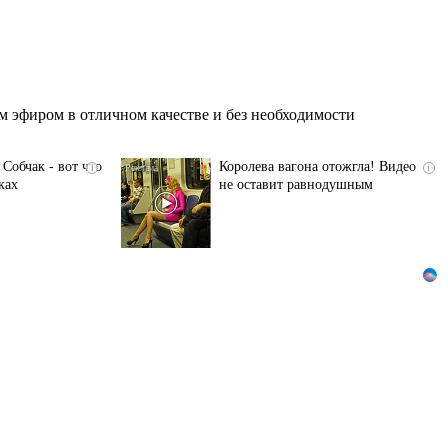
 эфиром в отличном качестве и без необходимости
Собчак - вот что
Королева вагона отожгла! Видео
i
i
ках
не оставит равнодушным