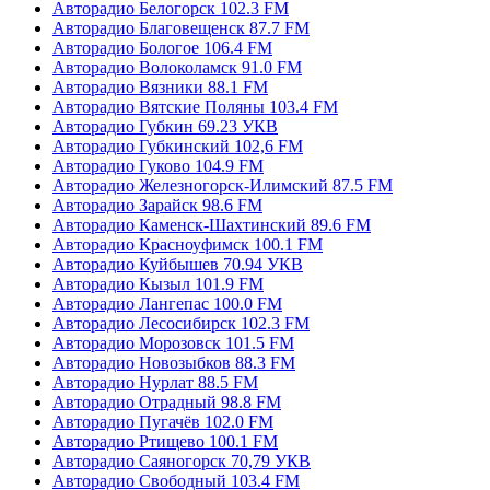
Авторадио Белогорск 102.3 FM
Авторадио Благовещенск 87.7 FM
Авторадио Бологое 106.4 FM
Авторадио Волоколамск 91.0 FM
Авторадио Вязники 88.1 FM
Авторадио Вятские Поляны 103.4 FM
Авторадио Губкин 69.23 УКВ
Авторадио Губкинский 102,6 FM
Авторадио Гуково 104.9 FM
Авторадио Железногорск-Илимский 87.5 FM
Авторадио Зарайск 98.6 FM
Авторадио Каменск-Шахтинский 89.6 FM
Авторадио Красноуфимск 100.1 FM
Авторадио Куйбышев 70.94 УКВ
Авторадио Кызыл 101.9 FM
Авторадио Лангепас 100.0 FM
Авторадио Лесосибирск 102.3 FM
Авторадио Морозовск 101.5 FM
Авторадио Новозыбков 88.3 FM
Авторадио Нурлат 88.5 FM
Авторадио Отрадный 98.8 FM
Авторадио Пугачёв 102.0 FM
Авторадио Ртищево 100.1 FM
Авторадио Саяногорск 70,79 УКВ
Авторадио Свободный 103.4 FM