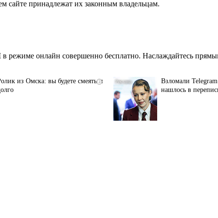
ем сайте принадлежат их законным владельцам.
M
в режиме онлайн совершенно бесплатно. Наслаждайтесь прямым
Ролик из Омска: вы будете смеяться
Взломали Telegram 
i
долго
нашлось в перепис