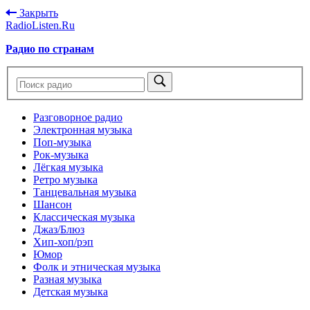
Закрыть
RadioListen.Ru
Радио по странам
Разговорное радио
Электронная музыка
Поп-музыка
Рок-музыка
Лёгкая музыка
Ретро музыка
Танцевальная музыка
Шансон
Классическая музыка
Джаз/Блюз
Хип-хоп/рэп
Юмор
Фолк и этническая музыка
Разная музыка
Детская музыка