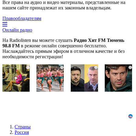
Все права на аудио и видео материалы, представленные на
нашем сайте принадлежат их законным владельцам.
Правообладателям
Онлайн радио
На Radiolisten вы можете слушать
Радио Хит FM Тюмень
98.8 FM
в режиме онлайн совершенно бесплатно.
Наслаждайтесь прямым эфиром в отличном качестве и без
необходимости регистрации!
Королева
Ржу
Публичный
i
i
i
i
вагона
не
удар
отожгла!
переставая,
Зеленскому
Видео
это
от
не
видео
Кличко:
оставит
пересмотришь
это
равнодушным
не
настоящий
раз
вызов
Страны
Россия