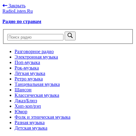
Закрыть
RadioListen.Ru
Радио по странам
Разговорное радио
Электронная музыка
Поп-музыка
Рок-музыка
Лёгкая музыка
Ретро музыка
Танцевальная музыка
Шансон
Классическая музыка
Джаз/Блюз
Хип-хоп/рэп
Юмор
Фолк и этническая музыка
Разная музыка
Детская музыка