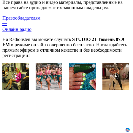
Все права на аудио и видео материалы, представленные на
нашем сайте принадлежат их законным владельцам.
Правообладателям
Онлайн радио
На Radiolisten вы можете слушать
STUDIO 21 Тюмень 87.9
FM
в режиме онлайн совершенно бесплатно. Наслаждайтесь
прямым эфиром в отличном качестве и без необходимости
регистрации!
Королева
Ржу
За
i
i
i
i
вагона
не
5
отожгла!
переставая,
дней
Видео
это
исчезнет
не
видео
даже
оставит
пересмотришь
самый
равнодушным
не
застарелый
раз
грибок:
вот
хитрость