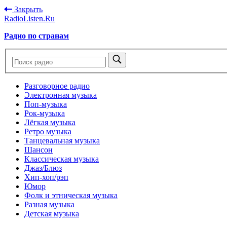
Закрыть
RadioListen.Ru
Радио по странам
Разговорное радио
Электронная музыка
Поп-музыка
Рок-музыка
Лёгкая музыка
Ретро музыка
Танцевальная музыка
Шансон
Классическая музыка
Джаз/Блюз
Хип-хоп/рэп
Юмор
Фолк и этническая музыка
Разная музыка
Детская музыка