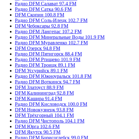
Радио DFM Салават 97.4 FM
Радио DFM Сатка 90.6 FM
DFM Скопин 100.8 FM
Радио DFM Соль-Илецк 102.7 FM
DFM Чебоксары 92.8 FM
Радио DFM Лангепас 107.2 FM
Радио DFM Минеральные Воды 101.9 FM
Радио DFM Муравленко 102.7 FM
DFM Озерск 94.8 FM
Радио DFM Пятигорск 88.4 FM
Радио DFM Ртищево 101.9 FM
Радио DFM Троицк 89.1 FM
DFM Уссурийск 89.1 FM
Радио DFM Южноуральск 101.8 FM
Радио DFM Воткинск 94.7 FM
DFM Златоуст 88.9 FM
DFM Калининград 92.8 FM
DFM Кашира 91.4 FM
Радио DFM Кисловодск 100.0 FM
DFM Новокузнецк 93.8 FM
DFM Трёхгорный 104.1 FM
Радио DFM Чистополь 104.1 FM
DFM Юрга 102.6 FM
DFM Якутск 90.5 FM
Радио DFM Борисоглебск 99.0 FM