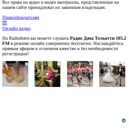
Все права на аудио и видео материалы, представленные на
нашем сайте принадлежат их законным владельцам.
Правообладателям
Онлайн радио
На Radiolisten вы можете слушать
Радио Дача Тольятти 105.2
FM
в режиме онлайн совершенно бесплатно. Наслаждайтесь
прямым эфиром в отличном качестве и без необходимости
регистрации!
Ногти
Королева
Ржу
i
i
i
i
будут
вагона
не
чистыми!
отожгла!
переставая,
Домашний
Видео
это
метод
не
видео
убьет
оставит
пересмотришь
грибок,
равнодушным
не
возьмите
раз
3%-
ю…