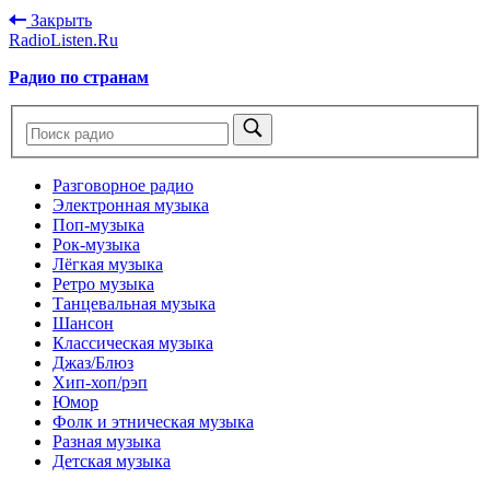
Закрыть
RadioListen.Ru
Радио по странам
Разговорное радио
Электронная музыка
Поп-музыка
Рок-музыка
Лёгкая музыка
Ретро музыка
Танцевальная музыка
Шансон
Классическая музыка
Джаз/Блюз
Хип-хоп/рэп
Юмор
Фолк и этническая музыка
Разная музыка
Детская музыка