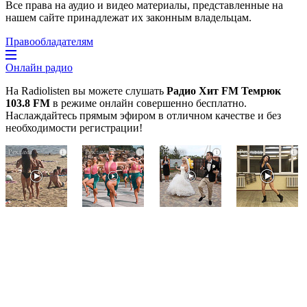
Все права на аудио и видео материалы, представленные на
нашем сайте принадлежат их законным владельцам.
Правообладателям
Онлайн радио
На Radiolisten вы можете слушать
Радио Хит FM Темрюк
103.8 FM
в режиме онлайн совершенно бесплатно.
Наслаждайтесь прямым эфиром в отличном качестве и без
необходимости регистрации!
Скрытая
Ржу
Этот
i
i
i
i
камера
не
танец
на
переставая,
невесты
пляже
это
оставит
Крыма:
видео
вас
Что
пересмотришь
без
люди
не
слов!
вытворяют,
раз
Пересмотрела
когда
10
их
раз
не
видят...