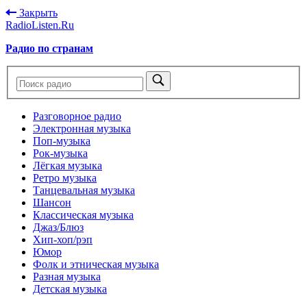
Закрыть
RadioListen.Ru
Радио по странам
Разговорное радио
Электронная музыка
Поп-музыка
Рок-музыка
Лёгкая музыка
Ретро музыка
Танцевальная музыка
Шансон
Классическая музыка
Джаз/Блюз
Хип-хоп/рэп
Юмор
Фолк и этническая музыка
Разная музыка
Детская музыка