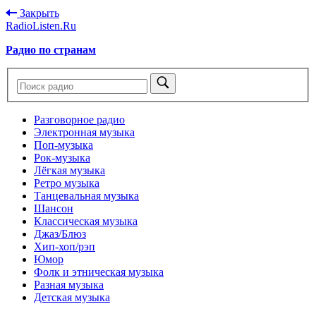
Закрыть
RadioListen.Ru
Радио по странам
Разговорное радио
Электронная музыка
Поп-музыка
Рок-музыка
Лёгкая музыка
Ретро музыка
Танцевальная музыка
Шансон
Классическая музыка
Джаз/Блюз
Хип-хоп/рэп
Юмор
Фолк и этническая музыка
Разная музыка
Детская музыка