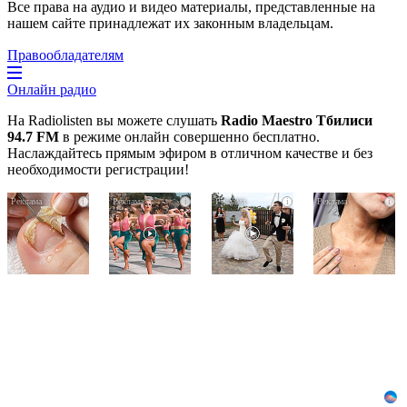
Все права на аудио и видео материалы, представленные на
нашем сайте принадлежат их законным владельцам.
Правообладателям
Онлайн радио
На Radiolisten вы можете слушать
Radio Maestro Тбилиси
94.7 FM
в режиме онлайн совершенно бесплатно.
Наслаждайтесь прямым эфиром в отличном качестве и без
необходимости регистрации!
Грибок
Ржу
Этот
i
i
i
i
на
не
танец
ногтях
переставая,
невесты
стирается
это
оставит
как
видео
вас
ластиком!
пересмотришь
без
Простой
не
слов!
домашний
раз
Пересмотрела
метод
10
раз