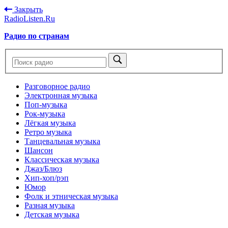
Закрыть
RadioListen.Ru
Радио по странам
Разговорное радио
Электронная музыка
Поп-музыка
Рок-музыка
Лёгкая музыка
Ретро музыка
Танцевальная музыка
Шансон
Классическая музыка
Джаз/Блюз
Хип-хоп/рэп
Юмор
Фолк и этническая музыка
Разная музыка
Детская музыка