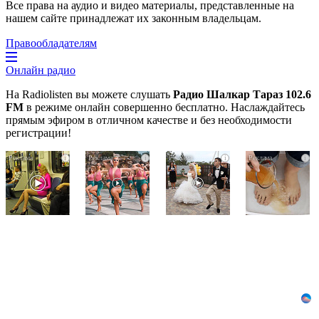
Все права на аудио и видео материалы, представленные на
нашем сайте принадлежат их законным владельцам.
Правообладателям
Онлайн радио
На Radiolisten вы можете слушать
Радио Шалкар Тараз 102.6
FM
в режиме онлайн совершенно бесплатно. Наслаждайтесь
прямым эфиром в отличном качестве и без необходимости
регистрации!
Королева
Ржу
Этот
i
i
i
i
вагона
не
танец
отожгла!
переставая,
невесты
Видео
это
оставит
не
видео
вас
оставит
пересмотришь
без
равнодушным
не
слов!
раз
Пересмотрела
10
раз