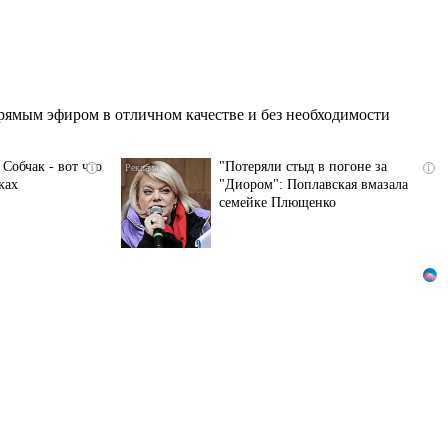
рямым эфиром в отличном качестве и без необходимости
Собчак - вот что
"Потеряли стыд в погоне за
i
i
ках
"Диором": Поплавская вмазала
семейке Плющенко