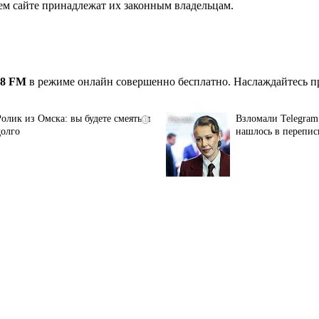
ем сайте принадлежат их законным владельцам.
.8 FM
в режиме онлайн совершенно бесплатно. Наслаждайтесь п
Ролик из Омска: вы будете смеяться
Взломали Telegram 
i
долго
нашлось в перепис