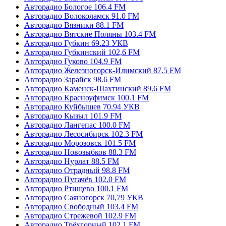
Авторадио Бологое 106.4 FM
Авторадио Волоколамск 91.0 FM
Авторадио Вязники 88.1 FM
Авторадио Вятские Поляны 103.4 FM
Авторадио Губкин 69.23 УКВ
Авторадио Губкинский 102,6 FM
Авторадио Гуково 104.9 FM
Авторадио Железногорск-Илимский 87.5 FM
Авторадио Зарайск 98.6 FM
Авторадио Каменск-Шахтинский 89.6 FM
Авторадио Красноуфимск 100.1 FM
Авторадио Куйбышев 70.94 УКВ
Авторадио Кызыл 101.9 FM
Авторадио Лангепас 100.0 FM
Авторадио Лесосибирск 102.3 FM
Авторадио Морозовск 101.5 FM
Авторадио Новозыбков 88.3 FM
Авторадио Нурлат 88.5 FM
Авторадио Отрадный 98.8 FM
Авторадио Пугачёв 102.0 FM
Авторадио Ртищево 100.1 FM
Авторадио Саяногорск 70,79 УКВ
Авторадио Свободный 103.4 FM
Авторадио Стрежевой 102.9 FM
Авторадио Трёхгорный 102.1 FM