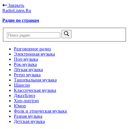
Закрыть
RadioListen.Ru
Радио по странам
Разговорное радио
Электронная музыка
Поп-музыка
Рок-музыка
Лёгкая музыка
Ретро музыка
Танцевальная музыка
Шансон
Классическая музыка
Джаз/Блюз
Хип-хоп/рэп
Юмор
Фолк и этническая музыка
Разная музыка
Детская музыка