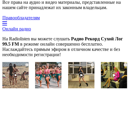
Все права на аудио и видео материалы, представленные на
нашем сайте принадлежат их законным владельцам.
Правообладателям
Онлайн радио
На Radiolisten вы можете слушать
Радио Рекорд Сухой Лог
99.5 FM
в режиме онлайн совершенно бесплатно.
Наслаждайтесь прямым эфиром в отличном качестве и без
необходимости регистрации!
Скрытая
Ржу
Ролик
i
i
i
i
камера
не
из
на
переставая,
Омска:
пляже
это
вы
Крыма:
видео
будете
Что
пересмотришь
смеяться
люди
не
долго
вытворяют,
раз
когда
их
не
видят...