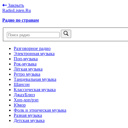
Закрыть
RadioListen.Ru
Радио по странам
Разговорное радио
Электронная музыка
Поп-музыка
Рок-музыка
Лёгкая музыка
Ретро музыка
Танцевальная музыка
Шансон
Классическая музыка
Джаз/Блюз
Хип-хоп/рэп
Юмор
Фолк и этническая музыка
Разная музыка
Детская музыка