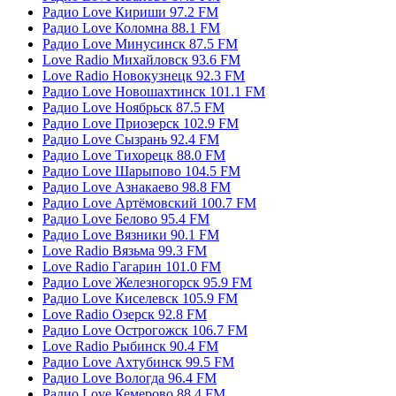
Радио Love Кириши 97.2 FM
Радио Love Коломна 88.1 FM
Радио Love Минусинск 87.5 FM
Love Radio Михайловск 93.6 FM
Love Radio Новокузнецк 92.3 FM
Радио Love Новошахтинск 101.1 FM
Радио Love Ноябрьск 87.5 FM
Радио Love Приозерск 102.9 FM
Радио Love Сызрань 92.4 FM
Радио Love Тихорецк 88.0 FM
Радио Love Шарыпово 104.5 FM
Радио Love Азнакаево 98.8 FM
Радио Love Артёмовский 100.7 FM
Радио Love Белово 95.4 FM
Радио Love Вязники 90.1 FM
Love Radio Вязьма 99.3 FM
Love Radio Гагарин 101.0 FM
Радио Love Железногорск 95.9 FM
Радио Love Киселевск 105.9 FM
Love Radio Озерск 92.8 FM
Радио Love Острогожск 106.7 FM
Love Radio Рыбинск 90.4 FM
Радио Love Ахтубинск 99.5 FM
Радио Love Вологда 96.4 FM
Радио Love Кемерово 88.4 FM