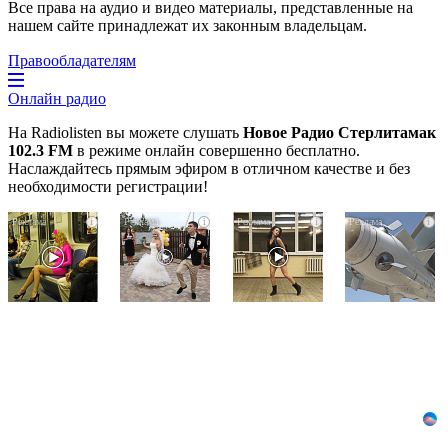
Все права на аудио и видео материалы, представленные на
нашем сайте принадлежат их законным владельцам.
Правообладателям
Онлайн радио
На Radiolisten вы можете слушать
Новое Радио Стерлитамак
102.3 FM
в режиме онлайн совершенно бесплатно.
Наслаждайтесь прямым эфиром в отличном качестве и без
необходимости регистрации!
Королева
Этот
Ролик
i
i
i
i
вагона
танец
из
отожгла!
невесты
Омска:
Видео
оставит
вы
не
вас
будете
оставит
без
смеяться
равнодушным
слов!
долго
Пересмотрела
10
раз