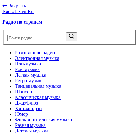
Закрыть
RadioListen.Ru
Радио по странам
Разговорное радио
Электронная музыка
Поп-музыка
Рок-музыка
Лёгкая музыка
Ретро музыка
Танцевальная музыка
Шансон
Классическая музыка
Джаз/Блюз
Хип-хоп/рэп
Юмор
Фолк и этническая музыка
Разная музыка
Детская музыка