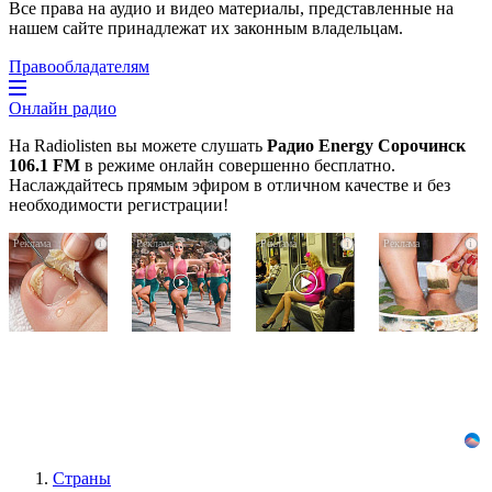
Все права на аудио и видео материалы, представленные на
нашем сайте принадлежат их законным владельцам.
Правообладателям
Онлайн радио
На Radiolisten вы можете слушать
Радио Energy Сорочинск
106.1 FM
в режиме онлайн совершенно бесплатно.
Наслаждайтесь прямым эфиром в отличном качестве и без
необходимости регистрации!
Грибок
Ржу
Королева
i
i
i
i
на
не
вагона
ногтях
переставая,
отожгла!
стирается
это
Видео
как
видео
не
ластиком!
пересмотришь
оставит
Простой
не
равнодушным
домашний
раз
метод
Страны