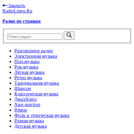
Закрыть
RadioListen.Ru
Радио по странам
Разговорное радио
Электронная музыка
Поп-музыка
Рок-музыка
Лёгкая музыка
Ретро музыка
Танцевальная музыка
Шансон
Классическая музыка
Джаз/Блюз
Хип-хоп/рэп
Юмор
Фолк и этническая музыка
Разная музыка
Детская музыка