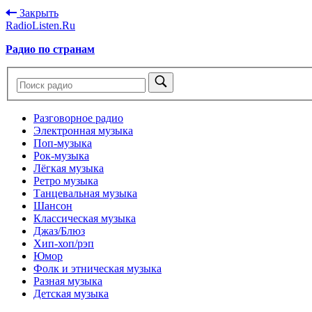
Закрыть
RadioListen.Ru
Радио по странам
Разговорное радио
Электронная музыка
Поп-музыка
Рок-музыка
Лёгкая музыка
Ретро музыка
Танцевальная музыка
Шансон
Классическая музыка
Джаз/Блюз
Хип-хоп/рэп
Юмор
Фолк и этническая музыка
Разная музыка
Детская музыка