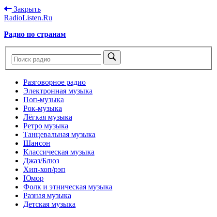
Закрыть
RadioListen.Ru
Радио по странам
Разговорное радио
Электронная музыка
Поп-музыка
Рок-музыка
Лёгкая музыка
Ретро музыка
Танцевальная музыка
Шансон
Классическая музыка
Джаз/Блюз
Хип-хоп/рэп
Юмор
Фолк и этническая музыка
Разная музыка
Детская музыка