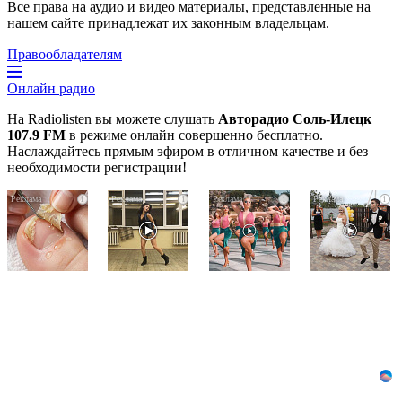
Все права на аудио и видео материалы, представленные на
нашем сайте принадлежат их законным владельцам.
Правообладателям
Онлайн радио
На Radiolisten вы можете слушать
Авторадио Соль-Илецк
107.9 FM
в режиме онлайн совершенно бесплатно.
Наслаждайтесь прямым эфиром в отличном качестве и без
необходимости регистрации!
Грибок
Ролик
Ржу
i
i
i
i
на
из
не
ногтях
Омска:
переставая,
стирается
вы
это
как
будете
видео
ластиком!
смеяться
пересмотришь
Простой
долго
не
домашний
раз
метод