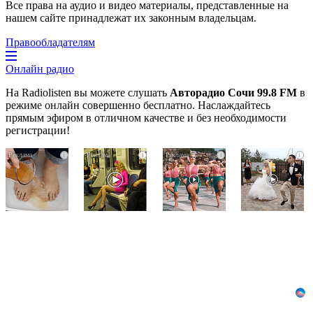
Все права на аудио и видео материалы, представленные на
нашем сайте принадлежат их законным владельцам.
Правообладателям
Онлайн радио
На Radiolisten вы можете слушать
Авторадио Сочи 99.8 FM
в
режиме онлайн совершенно бесплатно. Наслаждайтесь
прямым эфиром в отличном качестве и без необходимости
регистрации!
Ногти
Королева
Ржу
i
i
i
i
будут
вагона
не
чистыми!
отожгла!
переставая,
Домашний
Видео
это
метод
не
видео
убьет
оставит
пересмотришь
грибок,
равнодушным
не
возьмите
раз
3%-
ю…