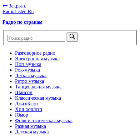
Закрыть
RadioListen.Ru
Радио по странам
Разговорное радио
Электронная музыка
Поп-музыка
Рок-музыка
Лёгкая музыка
Ретро музыка
Танцевальная музыка
Шансон
Классическая музыка
Джаз/Блюз
Хип-хоп/рэп
Юмор
Фолк и этническая музыка
Разная музыка
Детская музыка