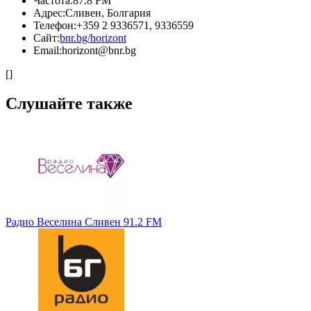
Частота:
87.8 FM
Адрес:
Сливен, Болгария
Телефон:
+359 2 9336571, 9336559
Сайт:
bnr.bg/horizont
Email:
horizont@bnr.bg
[]
Слушайте также
Радио Веселина Сливен 91.2 FM