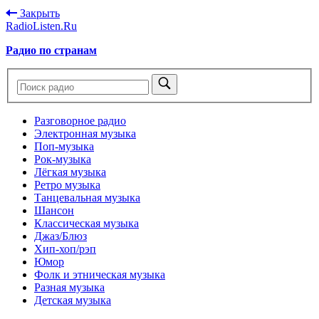
Закрыть
RadioListen.Ru
Радио по странам
Разговорное радио
Электронная музыка
Поп-музыка
Рок-музыка
Лёгкая музыка
Ретро музыка
Танцевальная музыка
Шансон
Классическая музыка
Джаз/Блюз
Хип-хоп/рэп
Юмор
Фолк и этническая музыка
Разная музыка
Детская музыка