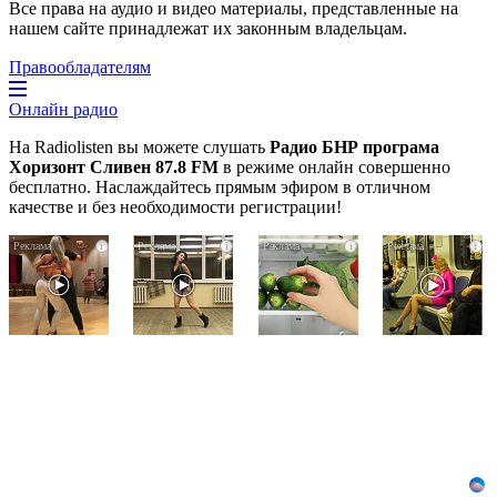
Все права на аудио и видео материалы, представленные на
нашем сайте принадлежат их законным владельцам.
Правообладателям
Онлайн радио
На Radiolisten вы можете слушать
Радио БНР програма
Хоризонт Сливен 87.8 FM
в режиме онлайн совершенно
бесплатно. Наслаждайтесь прямым эфиром в отличном
качестве и без необходимости регистрации!
Ролик
Ролик
Никогда
i
i
i
i
длится
из
не
пару
Омска:
храните
секунд,
вы
огурцы
но
будете
в
вы
смеяться
холодильнике:
будете
долго
есть
в
один
шоке
маленький
от
секрет
увиденного