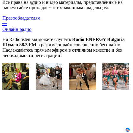
Все права на аудио и видео материалы, представленные на
нашем сайте принадлежат их законным владельцам.
Правообладателям
Онлайн радио
На Radiolisten вы можете слушать
Radio ENERGY Bulgaria
Шумен 88.3 FM
в режиме онлайн совершенно бесплатно.
Наслаждайтесь прямым эфиром в отличном качестве и без
необходимости регистрации!
Королева
Этот
Ролик
i
i
i
i
вагона
танец
длится
отожгла!
невесты
пару
Видео
оставит
секунд,
не
вас
но
оставит
без
вы
равнодушным
слов!
будете
Пересмотрела
в
10
шоке
раз
от
увиденного