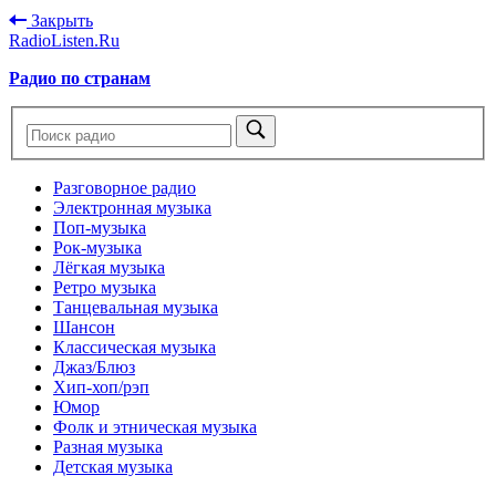
Закрыть
RadioListen.Ru
Радио по странам
Разговорное радио
Электронная музыка
Поп-музыка
Рок-музыка
Лёгкая музыка
Ретро музыка
Танцевальная музыка
Шансон
Классическая музыка
Джаз/Блюз
Хип-хоп/рэп
Юмор
Фолк и этническая музыка
Разная музыка
Детская музыка