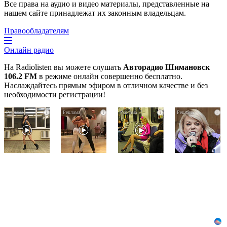
Все права на аудио и видео материалы, представленные на
нашем сайте принадлежат их законным владельцам.
Правообладателям
Онлайн радио
На Radiolisten вы можете слушать
Авторадио Шимановск
106.2 FM
в режиме онлайн совершенно бесплатно.
Наслаждайтесь прямым эфиром в отличном качестве и без
необходимости регистрации!
Ролик
Ролик
Королева
i
i
i
i
из
длится
вагона
Омска:
пару
отожгла!
вы
секунд,
Видео
будете
но
не
смеяться
вы
оставит
долго
будете
равнодушным
в
шоке
от
увиденного