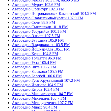
Авторадио Москва 90.3 FM, 68.00 УКВ
Авторадио Муром 102.6 FM
Авторадио Оренбург 102.3 FM
Авторадио Петропавловск-Камчатский 104.5 FM
Авторадио Славянск-на-Кубани 107.9 FM
Авторадио Сочи 99.8 FM
Авторадио Сыктывкар 101.8 FM
Авторадио Уссурийск 100.1 FM
Авторадио Элиста 107.5 FM
Авторадио Бугульма 105.9 FM
Авторадио Владикавказ 103.5 FM
Авторадио Йошкар-Ола 105.1 FM
Авторадио Керчь 104.8 FM
Авторадио Тольятти 96.0 FM
Авторадио Ухта 105.4 FM
Авторадио Чита 105.2 FM
Авторадио Балаково 105.5 FM
Авторадио Белебей 106.6 FM
Авторадио Гусь-Хрустальный 107.2 FM
Авторадио Иваново 104.9 FM
Авторадио Киров 103.4 FM
Авторадио Магнитогорск 104.7 FM
Авторадио Махачкала 103.7 FM
Авторадио Междуреченск 107.7 FM
Авторадио Миасс 98.4 FM