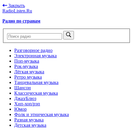
Закрыть
RadioListen.Ru
Радио по странам
Разговорное радио
Электронная музыка
Поп-музыка
Рок-музыка
Лёгкая музыка
Ретро музыка
Танцевальная музыка
Шансон
Классическая музыка
Джаз/Блюз
Хип-хоп/рэп
Юмор
Фолк и этническая музыка
Разная музыка
Детская музыка