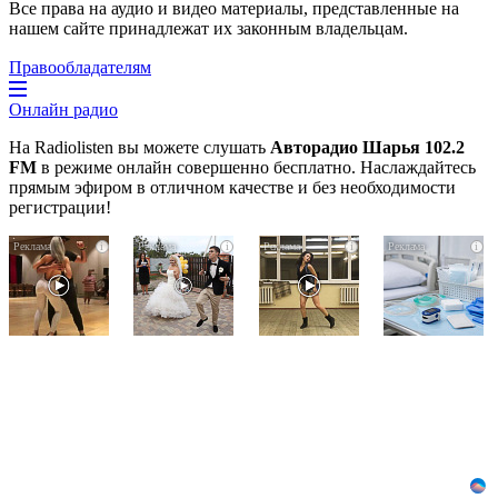
Все права на аудио и видео материалы, представленные на
нашем сайте принадлежат их законным владельцам.
Правообладателям
Онлайн радио
На Radiolisten вы можете слушать
Авторадио Шарья 102.2
FM
в режиме онлайн совершенно бесплатно. Наслаждайтесь
прямым эфиром в отличном качестве и без необходимости
регистрации!
Ролик
Этот
Ролик
i
i
i
i
длится
танец
из
пару
невесты
Омска:
секунд,
оставит
вы
но
вас
будете
вы
без
смеяться
будете
слов!
долго
в
Пересмотрела
шоке
10
от
раз
увиденного