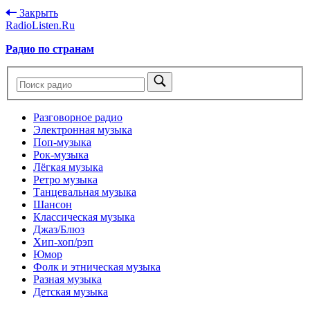
Закрыть
RadioListen.Ru
Радио по странам
Разговорное радио
Электронная музыка
Поп-музыка
Рок-музыка
Лёгкая музыка
Ретро музыка
Танцевальная музыка
Шансон
Классическая музыка
Джаз/Блюз
Хип-хоп/рэп
Юмор
Фолк и этническая музыка
Разная музыка
Детская музыка