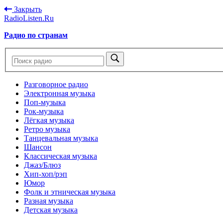
Закрыть
RadioListen.Ru
Радио по странам
Разговорное радио
Электронная музыка
Поп-музыка
Рок-музыка
Лёгкая музыка
Ретро музыка
Танцевальная музыка
Шансон
Классическая музыка
Джаз/Блюз
Хип-хоп/рэп
Юмор
Фолк и этническая музыка
Разная музыка
Детская музыка