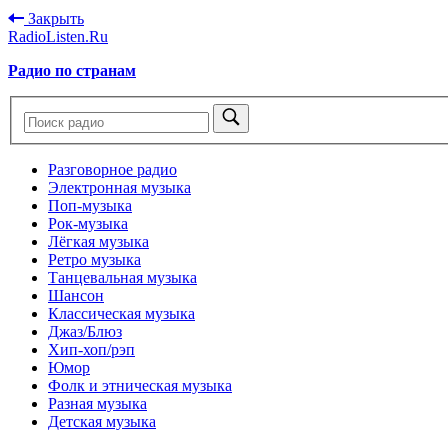
Закрыть
RadioListen.Ru
Радио по странам
Разговорное радио
Электронная музыка
Поп-музыка
Рок-музыка
Лёгкая музыка
Ретро музыка
Танцевальная музыка
Шансон
Классическая музыка
Джаз/Блюз
Хип-хоп/рэп
Юмор
Фолк и этническая музыка
Разная музыка
Детская музыка