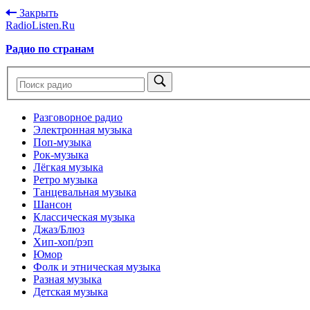
Закрыть
RadioListen.Ru
Радио по странам
Разговорное радио
Электронная музыка
Поп-музыка
Рок-музыка
Лёгкая музыка
Ретро музыка
Танцевальная музыка
Шансон
Классическая музыка
Джаз/Блюз
Хип-хоп/рэп
Юмор
Фолк и этническая музыка
Разная музыка
Детская музыка