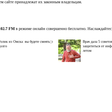
ем сайте принадлежат их законным владельцам.
102.7 FM
в режиме онлайн совершенно бесплатно. Наслаждайтес
Ролик из Омска: вы будете смеяться
Врач дала 5 совето
i
долго
защититься от инфа
летом