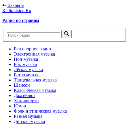
Закрыть
RadioListen.Ru
Радио по странам
Разговорное радио
Электронная музыка
Поп-музыка
Рок-музыка
Лёгкая музыка
Ретро музыка
Танцевальная музыка
Шансон
Классическая музыка
Джаз/Блюз
Хип-хоп/рэп
Юмор
Фолк и этническая музыка
Разная музыка
Детская музыка