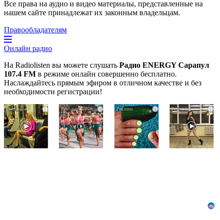
Все права на аудио и видео материалы, представленные на
нашем сайте принадлежат их законным владельцам.
Правообладателям
Онлайн радио
На Radiolisten вы можете слушать
Радио ENERGY Сарапул
107.4 FM
в режиме онлайн совершенно бесплатно.
Наслаждайтесь прямым эфиром в отличном качестве и без
необходимости регистрации!
Королева
Ржу
За
i
i
i
i
вагона
не
5
отожгла!
переставая,
дней
Видео
это
исчезнет
не
видео
даже
оставит
пересмотришь
самый
равнодушным
не
застарелый
раз
грибок:
вот
хитрость