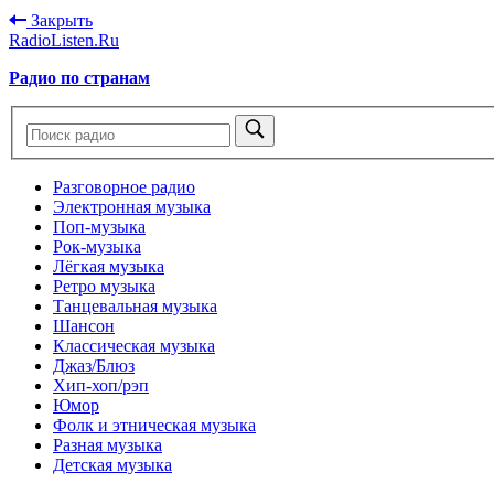
Закрыть
RadioListen.Ru
Радио по странам
Разговорное радио
Электронная музыка
Поп-музыка
Рок-музыка
Лёгкая музыка
Ретро музыка
Танцевальная музыка
Шансон
Классическая музыка
Джаз/Блюз
Хип-хоп/рэп
Юмор
Фолк и этническая музыка
Разная музыка
Детская музыка