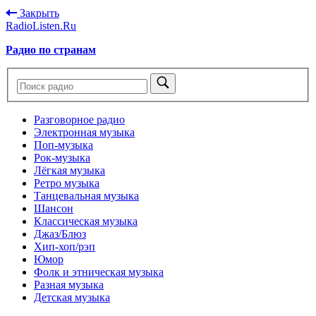
Закрыть
RadioListen.Ru
Радио по странам
Разговорное радио
Электронная музыка
Поп-музыка
Рок-музыка
Лёгкая музыка
Ретро музыка
Танцевальная музыка
Шансон
Классическая музыка
Джаз/Блюз
Хип-хоп/рэп
Юмор
Фолк и этническая музыка
Разная музыка
Детская музыка