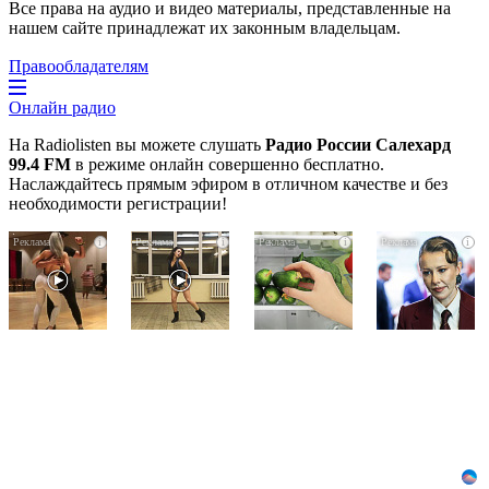
Все права на аудио и видео материалы, представленные на
нашем сайте принадлежат их законным владельцам.
Правообладателям
Онлайн радио
На Radiolisten вы можете слушать
Радио России Салехард
99.4 FM
в режиме онлайн совершенно бесплатно.
Наслаждайтесь прямым эфиром в отличном качестве и без
необходимости регистрации!
Ролик
Ролик
Никогда
i
i
i
i
длится
из
не
пару
Омска:
храните
секунд,
вы
огурцы
-
но
будете
в
вы
смеяться
холодильнике:
будете
долго
есть
в
один
шоке
маленький
от
секрет
увиденного