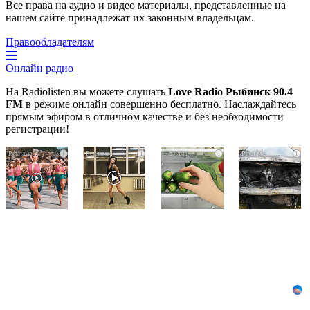
Все права на аудио и видео материалы, представленные на
нашем сайте принадлежат их законным владельцам.
Правообладателям
Онлайн радио
На Radiolisten вы можете слушать
Love Radio Рыбинск 90.4
FM
в режиме онлайн совершенно бесплатно. Наслаждайтесь
прямым эфиром в отличном качестве и без необходимости
регистрации!
Ржу
Ролик
Никогда
i
i
i
i
не
из
не
переставая,
Омска:
храните
это
вы
огурцы
видео
будете
в
пересмотришь
смеяться
холодильнике:
не
долго
есть
раз
один
маленький
секрет