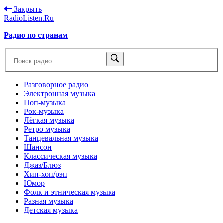
Закрыть
RadioListen.Ru
Радио по странам
Разговорное радио
Электронная музыка
Поп-музыка
Рок-музыка
Лёгкая музыка
Ретро музыка
Танцевальная музыка
Шансон
Классическая музыка
Джаз/Блюз
Хип-хоп/рэп
Юмор
Фолк и этническая музыка
Разная музыка
Детская музыка