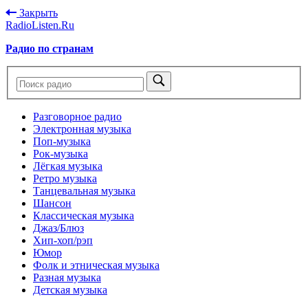
Закрыть
RadioListen.Ru
Радио по странам
Разговорное радио
Электронная музыка
Поп-музыка
Рок-музыка
Лёгкая музыка
Ретро музыка
Танцевальная музыка
Шансон
Классическая музыка
Джаз/Блюз
Хип-хоп/рэп
Юмор
Фолк и этническая музыка
Разная музыка
Детская музыка