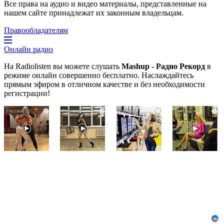
Все права на аудио и видео материалы, представленные на
нашем сайте принадлежат их законным владельцам.
Правообладателям
Онлайн радио
На Radiolisten вы можете слушать
Mashup - Радио Рекорд
в
режиме онлайн совершенно бесплатно. Наслаждайтесь
прямым эфиром в отличном качестве и без необходимости
регистрации!
Ролик
Ролик
Почему
i
i
i
i
длится
из
вы
пару
Омска:
не
секунд,
вы
сможете
но
будете
вернуть
вы
смеяться
в
будете
долго
магазин
в
купленный
шоке
телевизор
от
увиденного