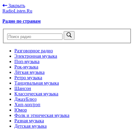
Закрыть
RadioListen.Ru
Радио по странам
Разговорное радио
Электронная музыка
Поп-музыка
Рок-музыка
Лёгкая музыка
Ретро музыка
Танцевальная музыка
Шансон
Классическая музыка
Джаз/Блюз
Хип-хоп/рэп
Юмор
Фолк и этническая музыка
Разная музыка
Детская музыка