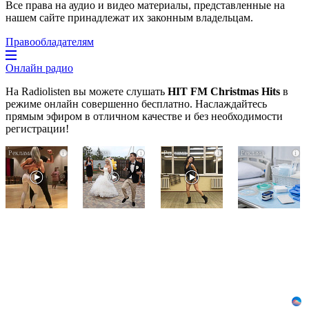
Все права на аудио и видео материалы, представленные на
нашем сайте принадлежат их законным владельцам.
Правообладателям
Онлайн радио
На Radiolisten вы можете слушать
HIT FM Christmas Hits
в
режиме онлайн совершенно бесплатно. Наслаждайтесь
прямым эфиром в отличном качестве и без необходимости
регистрации!
Ролик
Этот
Ролик
i
i
i
i
длится
танец
из
пару
невесты
Омска:
секунд,
оставит
вы
но
вас
будете
вы
без
смеяться
будете
слов!
долго
в
Пересмотрела
шоке
10
от
раз
увиденного