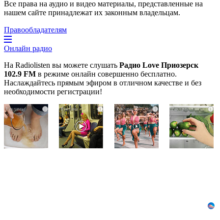
Все права на аудио и видео материалы, представленные на
нашем сайте принадлежат их законным владельцам.
Правообладателям
Онлайн радио
На Radiolisten вы можете слушать
Радио Love Приозерск
102.9 FM
в режиме онлайн совершенно бесплатно.
Наслаждайтесь прямым эфиром в отличном качестве и без
необходимости регистрации!
Ногти
Королева
Ржу
i
i
i
i
будут
вагона
не
чистыми!
отожгла!
переставая,
Домашний
Видео
это
метод
не
видео
убьет
оставит
пересмотришь
грибок,
равнодушным
не
возьмите
раз
3%-
ю…