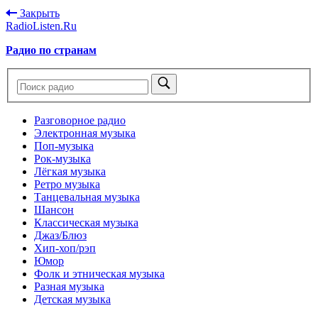
Закрыть
RadioListen.Ru
Радио по странам
Разговорное радио
Электронная музыка
Поп-музыка
Рок-музыка
Лёгкая музыка
Ретро музыка
Танцевальная музыка
Шансон
Классическая музыка
Джаз/Блюз
Хип-хоп/рэп
Юмор
Фолк и этническая музыка
Разная музыка
Детская музыка