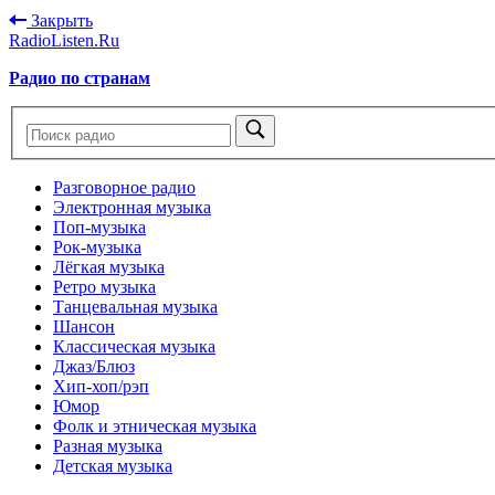
Закрыть
RadioListen.Ru
Радио по странам
Разговорное радио
Электронная музыка
Поп-музыка
Рок-музыка
Лёгкая музыка
Ретро музыка
Танцевальная музыка
Шансон
Классическая музыка
Джаз/Блюз
Хип-хоп/рэп
Юмор
Фолк и этническая музыка
Разная музыка
Детская музыка