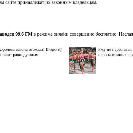
ем сайте принадлежат их законным владельцам.
аводск 99.6 FM
в режиме онлайн совершенно бесплатно. Наслаж
Королева вагона отожгла! Видео не
Ржу не переставая,
i
оставит равнодушным
пересмотришь не р