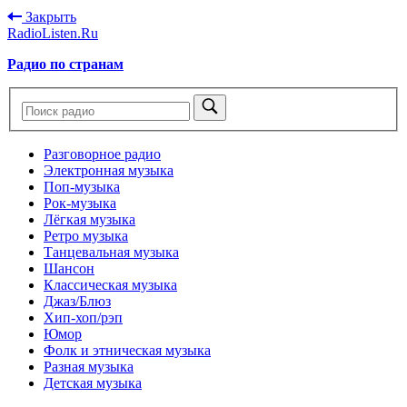
Закрыть
RadioListen.Ru
Радио по странам
Разговорное радио
Электронная музыка
Поп-музыка
Рок-музыка
Лёгкая музыка
Ретро музыка
Танцевальная музыка
Шансон
Классическая музыка
Джаз/Блюз
Хип-хоп/рэп
Юмор
Фолк и этническая музыка
Разная музыка
Детская музыка