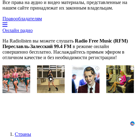
Все права на аудио и видео материалы, представленные на
нашем сайте принадлежат их законным владельцам.
Правообладателям
Онлайн радио
На Radiolisten вы можете слушать
Radio Free Music (RFM)
Переславль-Залесский 99.4 FM
в режиме онлайн
совершенно бесплатно. Наслаждайтесь прямым эфиром в
отличном качестве и без необходимости регистрации!
Ржу
Ролик
Взломали
i
i
i
i
не
из
Telegram
переставая,
Омска:
Собчак
это
вы
-
видео
будете
вот
пересмотришь
смеяться
что
не
долго
нашлось
раз
в
переписках
Страны