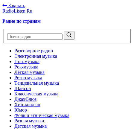
Закрыть
RadioListen.Ru
Радио по странам
Разговорное радио
Электронная музыка
Поп-музыка
Рок-музыка
Лёгкая музыка
Ретро музыка
Танцевальная музыка
Шансон
Классическая музыка
Джаз/Блюз
Хип-хоп/рэп
Юмор
Фолк и этническая музыка
Разная музыка
Детская музыка