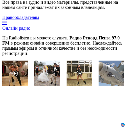
Все права на аудио и видео материалы, представленные на
нашем сайте принадлежат их законным владельцам.
Правообладателям
Онлайн радио
На Radiolisten вы можете слушать
Радио Рекорд Пенза 97.0
FM
в режиме онлайн совершенно бесплатно. Наслаждайтесь
прямым эфиром в отличном качестве и без необходимости
регистрации!
Ролик
Этот
Ролик
i
i
i
i
длится
танец
из
пару
невесты
Омска:
секунд,
оставит
вы
но
вас
будете
вы
без
смеяться
будете
слов!
долго
в
Пересмотрела
шоке
10
от
раз
увиденного