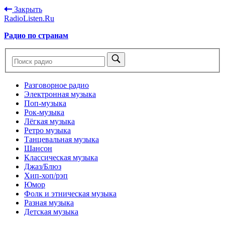
Закрыть
RadioListen.Ru
Радио по странам
Разговорное радио
Электронная музыка
Поп-музыка
Рок-музыка
Лёгкая музыка
Ретро музыка
Танцевальная музыка
Шансон
Классическая музыка
Джаз/Блюз
Хип-хоп/рэп
Юмор
Фолк и этническая музыка
Разная музыка
Детская музыка