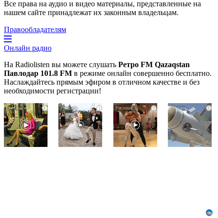
Все права на аудио и видео материалы, представленные на
нашем сайте принадлежат их законным владельцам.
Правообладателям
Онлайн радио
На Radiolisten вы можете слушать
Ретро FM Qazaqstan
Павлодар 101.8 FM
в режиме онлайн совершенно бесплатно.
Наслаждайтесь прямым эфиром в отличном качестве и без
необходимости регистрации!
Королева
Этот
Ролик
i
i
i
i
вагона
танец
длится
отожгла!
невесты
пару
Видео
оставит
секунд,
не
вас
но
оставит
без
вы
равнодушным
слов!
будете
Пересмотрела
в
10
шоке
раз
от
увиденного