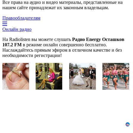
Все права на аудио и видео материалы, представленные на
нашем сайте принадлежат их законным владельцам.
Правообладателям
Онлайн радио
На Radiolisten вы можете слушать
Радио Energy Осташков
107.2 FM
в режиме онлайн совершенно бесплатно.
Наслаждайтесь прямым эфиром в отличном качестве и без
необходимости регистрации!
Грибок
Королева
Этот
i
i
i
i
на
вагона
танец
ногтях
отожгла!
невесты
стирается
Видео
оставит
как
не
вас
ластиком!
оставит
без
Простой
равнодушным
слов!
домашний
Пересмотрела
метод
10
раз