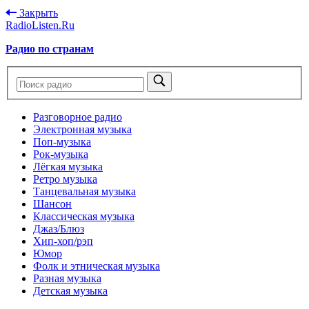
Закрыть
RadioListen.Ru
Радио по странам
Разговорное радио
Электронная музыка
Поп-музыка
Рок-музыка
Лёгкая музыка
Ретро музыка
Танцевальная музыка
Шансон
Классическая музыка
Джаз/Блюз
Хип-хоп/рэп
Юмор
Фолк и этническая музыка
Разная музыка
Детская музыка