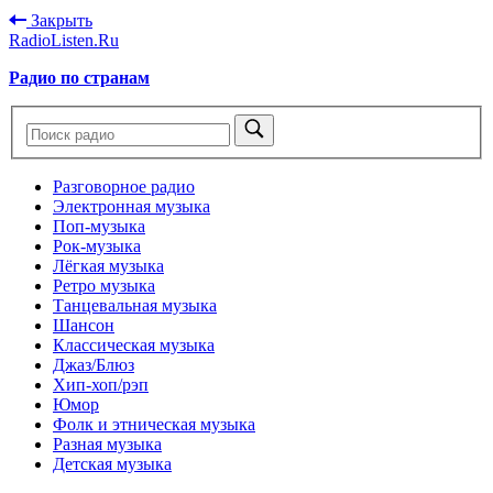
Закрыть
RadioListen.Ru
Радио по странам
Разговорное радио
Электронная музыка
Поп-музыка
Рок-музыка
Лёгкая музыка
Ретро музыка
Танцевальная музыка
Шансон
Классическая музыка
Джаз/Блюз
Хип-хоп/рэп
Юмор
Фолк и этническая музыка
Разная музыка
Детская музыка