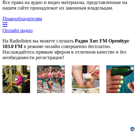
Все права на аудио и видео материалы, представленные на
нашем сайте принадлежат их законным владельцам.
Правообладателям
Онлайн радио
На Radiolisten вы можете слушать
Радио Хит FM Оренбург
103.0 FM
в режиме онлайн совершенно бесплатно.
Наслаждайтесь прямым эфиром в отличном качестве и без
необходимости регистрации!
Королева
Ржу
Этот
i
i
i
i
вагона
не
трюк
отожгла!
переставая,
уничтожает
Видео
это
грибок
не
видео
за
оставит
пересмотришь
5
равнодушным
не
дней!
раз