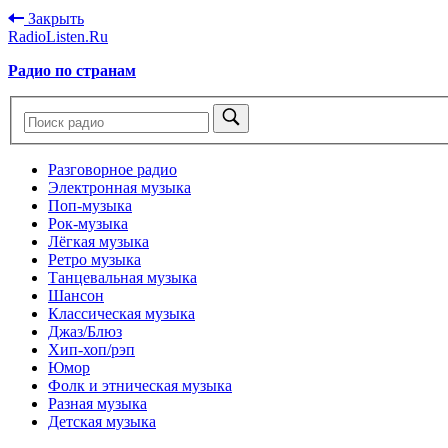
Закрыть
RadioListen.Ru
Радио по странам
Разговорное радио
Электронная музыка
Поп-музыка
Рок-музыка
Лёгкая музыка
Ретро музыка
Танцевальная музыка
Шансон
Классическая музыка
Джаз/Блюз
Хип-хоп/рэп
Юмор
Фолк и этническая музыка
Разная музыка
Детская музыка