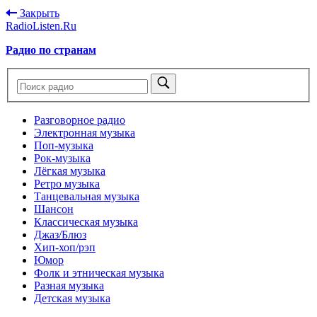
Закрыть
RadioListen.Ru
Радио по странам
Разговорное радио
Электронная музыка
Поп-музыка
Рок-музыка
Лёгкая музыка
Ретро музыка
Танцевальная музыка
Шансон
Классическая музыка
Джаз/Блюз
Хип-хоп/рэп
Юмор
Фолк и этническая музыка
Разная музыка
Детская музыка