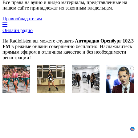
Все права на аудио и видео материалы, представленные на
нашем сайте принадлежат их законным владельцам.
Правообладателям
Онлайн радио
На Radiolisten вы можете слушать
Авторадио Оренбург 102.3
FM
в режиме онлайн совершенно бесплатно. Наслаждайтесь
прямым эфиром в отличном качестве и без необходимости
регистрации!
Ржу
Ролик
Какие
i
i
i
i
не
из
товары
переставая,
Омска:
пропадут
это
вы
из
-
видео
будете
магазинов
пересмотришь
смеяться
с
не
долго
1
раз
августа
2026
года