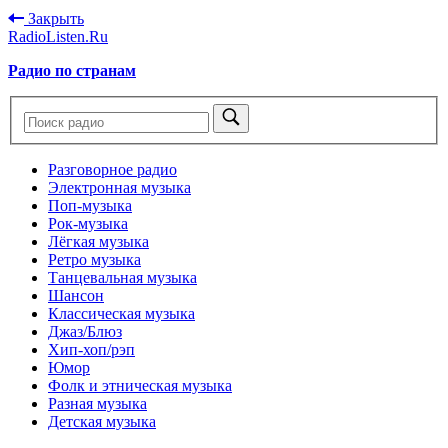
Закрыть
RadioListen.Ru
Радио по странам
Разговорное радио
Электронная музыка
Поп-музыка
Рок-музыка
Лёгкая музыка
Ретро музыка
Танцевальная музыка
Шансон
Классическая музыка
Джаз/Блюз
Хип-хоп/рэп
Юмор
Фолк и этническая музыка
Разная музыка
Детская музыка