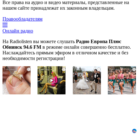
Все права на аудио и видео материалы, представленные на
нашем сайте принадлежат их законным владельцам.
Правообладателям
Онлайн радио
На Radiolisten вы можете слушать
Радио Европа Плюс
Обнинск 94.6 FM
в режиме онлайн совершенно бесплатно.
Наслаждайтесь прямым эфиром в отличном качестве и без
необходимости регистрации!
Грибок
Королева
Этот
i
i
i
i
на
вагона
танец
ногтях
отожгла!
невесты
стирается
Видео
оставит
как
не
вас
ластиком!
оставит
без
Простой
равнодушным
слов!
домашний
Пересмотрела
метод
10
раз