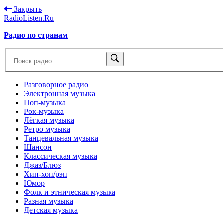
Закрыть
RadioListen.Ru
Радио по странам
Разговорное радио
Электронная музыка
Поп-музыка
Рок-музыка
Лёгкая музыка
Ретро музыка
Танцевальная музыка
Шансон
Классическая музыка
Джаз/Блюз
Хип-хоп/рэп
Юмор
Фолк и этническая музыка
Разная музыка
Детская музыка